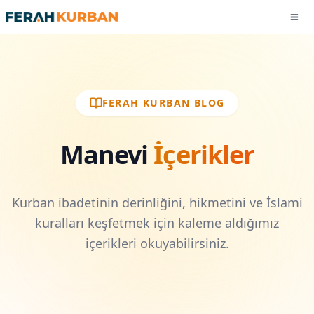
Men
2026 Kurban Fiyatları
Sık Sorulan Sorular
FERAH KURBAN BLOG
Manevi İçerikler
Manevi
İçerikler
Hakkımızda
Kurban ibadetinin derinliğini, hikmetini ve İslami
kuralları keşfetmek için kaleme aldığımız
içerikleri okuyabilirsiniz.