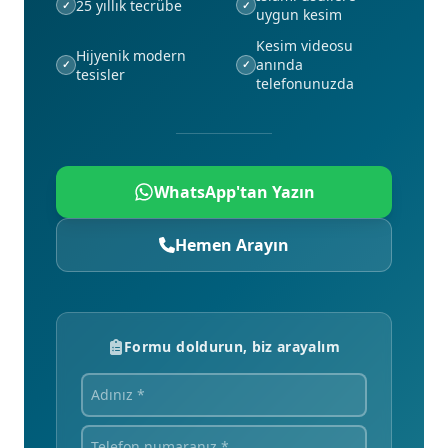
25 yıllık tecrübe
✓
✓
uygun kesim
Kesim videosu
Hijyenik modern
anında
✓
✓
tesisler
telefonunuzda
WhatsApp'tan Yazın
Hemen Arayın
Formu doldurun, biz arayalım