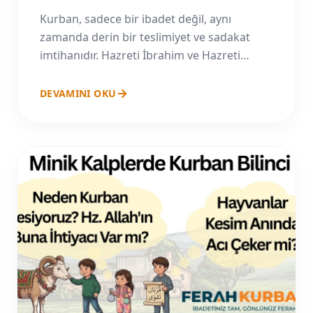
Kurban, sadece bir ibadet değil, aynı
zamanda derin bir teslimiyet ve sadakat
imtihanıdır. Hazreti İbrahim ve Hazreti
İsmail'in kıssası üzerinden kurbanın manevi
boyutunu keşfedin.
DEVAMINI OKU