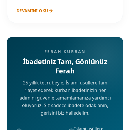
atın.
DEVAMINI OKU
FERAH KURBAN
İbadetiniz Tam, Gönlünüz
Ferah
25 yıllık tecrübeyle, İslami usüllere tam
riayet ederek kurban ibadetinizin her
adımını güvenle tamamlamanıza yardımcı
oluyoruz. Siz sadece ibadete odaklanın,
gerisini biz halledelim.
İslami usüllere