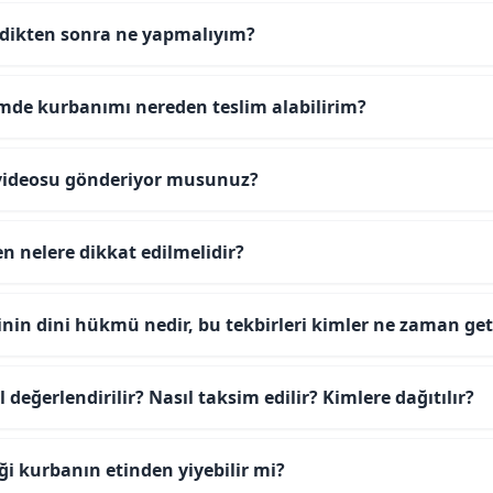
dikten sonra ne yapmalıyım?
emde kurbanımı nereden teslim alabilirim?
videosu gönderiyor musunuz?
n nelere dikkat edilmelidir?
inin dini hükmü nedir, bu tekbirleri kimler ne zaman get
 değerlendirilir? Nasıl taksim edilir? Kimlere dağıtılır?
iği kurbanın etinden yiyebilir mi?