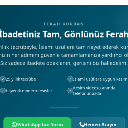
FERAH KURBAN
İbadetiniz Tam, Gönlünüz Fera
yıllık tecrübeyle, İslami usüllere tam riayet ederek ku
nizin her adımını güvenle tamamlamanıza yardımcı o
Siz sadece ibadete odaklanın, gerisini biz halledelim.
25 yıllık tecrübe
İslami usüllere uygun kesim
✓
✓
Kesim videosu anında
Hijyenik modern tesisler
✓
✓
telefonunuzda
WhatsApp'tan Yazın
Hemen Arayın