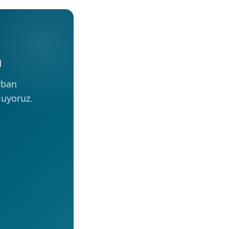
h
rban
luyoruz.