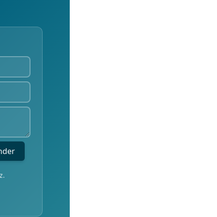
nder
z.