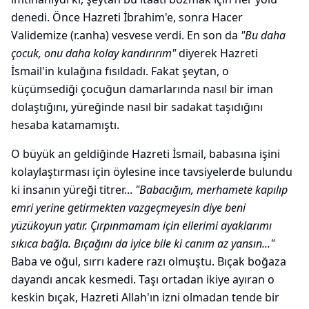
denedi. Önce Hazreti İbrahim'e, sonra Hacer
Validemize (r.anha) vesvese verdi. En son da
"Bu daha
çocuk, onu daha kolay kandırırım"
diyerek Hazreti
İsmail'in kulağına fısıldadı. Fakat şeytan, o
küçümsediği çocuğun damarlarında nasıl bir iman
dolaştığını, yüreğinde nasıl bir sadakat taşıdığını
hesaba katamamıştı.
O büyük an geldiğinde Hazreti İsmail, babasına işini
kolaylaştırması için öylesine ince tavsiyelerde bulundu
ki insanın yüreği titrer...
"Babacığım, merhamete kapılıp
emri yerine getirmekten vazgeçmeyesin diye beni
yüzükoyun yatır. Çırpınmamam için ellerimi ayaklarımı
sıkıca bağla. Bıçağını da iyice bile ki canım az yansın..."
Baba ve oğul, sırrı kadere razı olmuştu. Bıçak boğaza
dayandı ancak kesmedi. Taşı ortadan ikiye ayıran o
keskin bıçak, Hazreti Allah'ın izni olmadan tende bir