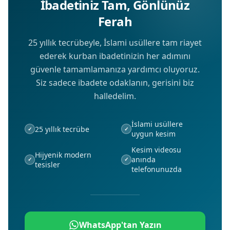
İbadetiniz Tam, Gönlünüz
Ferah
25 yıllık tecrübeyle, İslami usüllere tam riayet
ederek kurban ibadetinizin her adımını
güvenle tamamlamanıza yardımcı oluyoruz.
Siz sadece ibadete odaklanın, gerisini biz
halledelim.
İslami usüllere
25 yıllık tecrübe
✓
✓
uygun kesim
Kesim videosu
Hijyenik modern
anında
✓
✓
tesisler
telefonunuzda
WhatsApp'tan Yazın