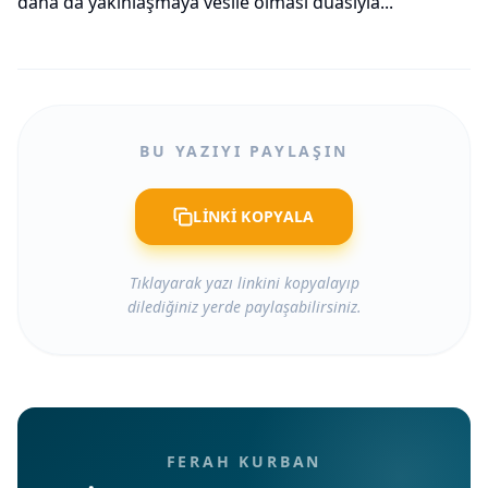
daha da yakınlaşmaya vesile olması duasıyla...
BU YAZIYI PAYLAŞIN
LİNKİ KOPYALA
Tıklayarak yazı linkini kopyalayıp
dilediğiniz yerde paylaşabilirsiniz.
FERAH KURBAN