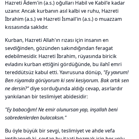
Hazreti Âdem'in (a.s.) oğulları Habil ve Kabil'e kadar
uzanır. Ancak kurbanın asıl kalbi ve ruhu, Hazreti
İbrahim (a.s.) ve Hazreti İsmail'in (a.s.) o muazzam
kıssasında saklıdır.
Kurban, Hazreti Allah'ın rızası için insanın en
sevdiğinden, gözünden sakındığından feragat
edebilmesidir. Hazreti İbrahim, rüyasında biricik
evladını kurban ettiğini gördüğünde, bu ilahî emri
tereddütsüz kabul etti. Yavrusuna dönüp,
"Ey yavrum!
Ben rüyamda görüyorum ki seni kesiyorum. Bak artık sen
ne dersin?"
diye sorduğunda aldığı cevap, asırlardır
yankılanan bir teslimiyet abidesidir:
"Ey babacığım! Ne emir olunursan yap, inşallah beni
sabredenlerden bulacaksın."
Bu öyle büyük bir sevgi, teslimiyet ve ahde vefa
imtihanıydı ki, şeytan bu itaati bozmak için her yolu