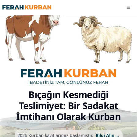
Men
2026 Kurban Fiyatları
Sık Sorulan Sorular
Manevi İçerikler
Hakkımızda
Bıçağın Kesmediği
Teslimiyet: Bir Sadakat
İmtihanı Olarak Kurban
2026 Kurban kayıtlarımız başlamıştır.
Bilgi Alın →