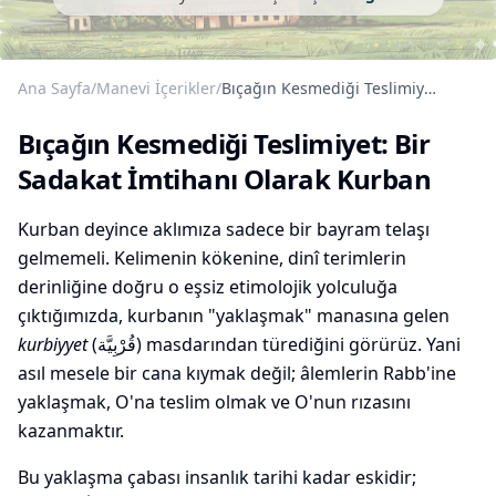
Ana Sayfa
/
Manevi İçerikler
/
Bıçağın Kesmediği Teslimiyet: Bir Sadakat İmtihanı Olarak Kurban
Bıçağın Kesmediği Teslimiyet: Bir
Sadakat İmtihanı Olarak Kurban
Kurban deyince aklımıza sadece bir bayram telaşı
gelmemeli. Kelimenin kökenine, dinî terimlerin
derinliğine doğru o eşsiz etimolojik yolculuğa
çıktığımızda, kurbanın "yaklaşmak" manasına gelen
kurbiyyet
(قُرْبِيَّة) masdarından türediğini görürüz. Yani
asıl mesele bir cana kıymak değil; âlemlerin Rabb'ine
yaklaşmak, O'na teslim olmak ve O'nun rızasını
kazanmaktır.
Bu yaklaşma çabası insanlık tarihi kadar eskidir;