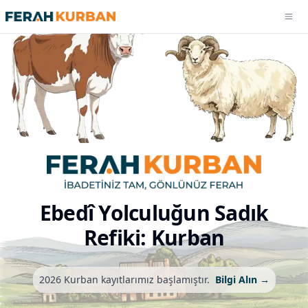
Men
2026 Kurban Fiyatları
Sık Sorulan Sorular
Manevi İçerikler
Hakkımızda
Ebedî Yolculuğun Sadık
Refiki: Kurban
2026 Kurban kayıtlarımız başlamıştır.
Bilgi Alın →