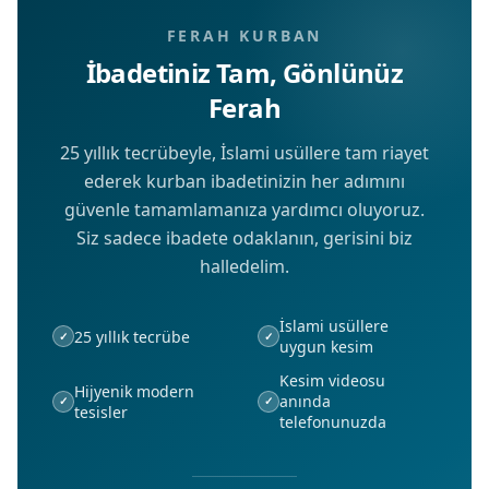
FERAH KURBAN
İbadetiniz Tam, Gönlünüz
Ferah
25 yıllık tecrübeyle, İslami usüllere tam riayet
ederek kurban ibadetinizin her adımını
güvenle tamamlamanıza yardımcı oluyoruz.
Siz sadece ibadete odaklanın, gerisini biz
halledelim.
İslami usüllere
25 yıllık tecrübe
✓
✓
uygun kesim
Kesim videosu
Hijyenik modern
anında
✓
✓
tesisler
telefonunuzda