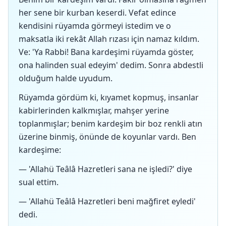
her sene bir kurban keserdi. Vefat edince
kendisini rüyamda görmeyi istedim ve o
maksatla iki rekât Allah rızası için namaz kıldım.
Ve: 'Ya Rabbi! Bana kardeşimi rüyamda göster,
ona halinden sual edeyim' dedim. Sonra abdestli
olduğum halde uyudum.
Rüyamda gördüm ki, kıyamet kopmuş, insanlar
kabirlerinden kalkmışlar, mahşer yerine
toplanmışlar; benim kardeşim bir boz renkli atın
üzerine binmiş, önünde de koyunlar vardı. Ben
kardeşime:
— 'Allahü Teâlâ Hazretleri sana ne işledi?' diye
sual ettim.
— 'Allahü Teâlâ Hazretleri beni mağfiret eyledi'
dedi.