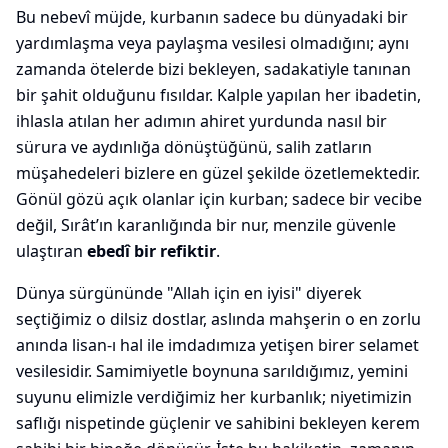
Bu nebevî müjde, kurbanın sadece bu dünyadaki bir
yardımlaşma veya paylaşma vesilesi olmadığını; aynı
zamanda ötelerde bizi bekleyen, sadakatiyle tanınan
bir şahit olduğunu fısıldar. Kalple yapılan her ibadetin,
ihlasla atılan her adımın ahiret yurdunda nasıl bir
sürura ve aydınlığa dönüştüğünü, salih zatların
müşahedeleri bizlere en güzel şekilde özetlemektedir.
Gönül gözü açık olanlar için kurban; sadece bir vecibe
değil, Sırât’ın karanlığında bir nur, menzile güvenle
ulaştıran
ebedî bir refiktir
.
Dünya sürgününde "Allah için en iyisi" diyerek
seçtiğimiz o dilsiz dostlar, aslında mahşerin o en zorlu
anında lisan-ı hal ile imdadımıza yetişen birer selamet
vesilesidir. Samimiyetle boynuna sarıldığımız, yemini
suyunu elimizle verdiğimiz her kurbanlık; niyetimizin
saflığı nispetinde güçlenir ve sahibini bekleyen kerem