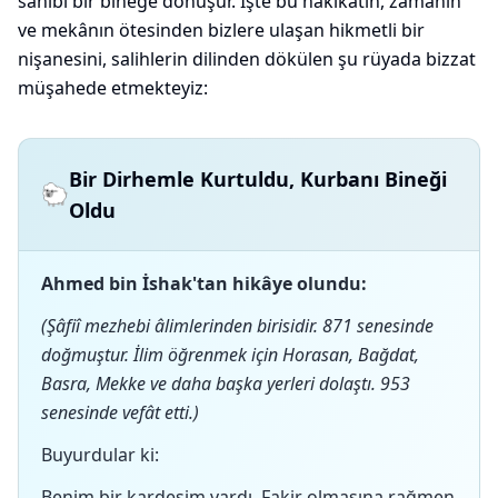
sahibi bir bineğe dönüşür. İşte bu hakikatin, zamanın
ve mekânın ötesinden bizlere ulaşan hikmetli bir
nişanesini, salihlerin dilinden dökülen şu rüyada bizzat
müşahede etmekteyiz:
Bir Dirhemle Kurtuldu, Kurbanı Bineği
🐑
Oldu
Ahmed bin İshak'tan hikâye olundu:
(Şâfiî mezhebi âlimlerinden birisidir. 871 senesinde
doğmuştur. İlim öğrenmek için Horasan, Bağdat,
Basra, Mekke ve daha başka yerleri dolaştı. 953
senesinde vefât etti.)
Buyurdular ki:
Benim bir kardeşim vardı. Fakir olmasına rağmen