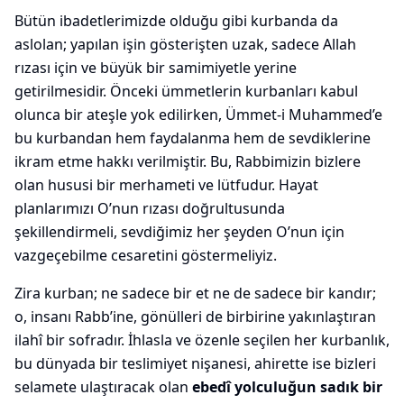
Bütün ibadetlerimizde olduğu gibi kurbanda da
aslolan; yapılan işin gösterişten uzak, sadece Allah
rızası için ve büyük bir samimiyetle yerine
getirilmesidir. Önceki ümmetlerin kurbanları kabul
olunca bir ateşle yok edilirken, Ümmet-i Muhammed’e
bu kurbandan hem faydalanma hem de sevdiklerine
ikram etme hakkı verilmiştir. Bu, Rabbimizin bizlere
olan hususi bir merhameti ve lütfudur. Hayat
planlarımızı O’nun rızası doğrultusunda
şekillendirmeli, sevdiğimiz her şeyden O’nun için
vazgeçebilme cesaretini göstermeliyiz.
Zira kurban; ne sadece bir et ne de sadece bir kandır;
o, insanı Rabb’ine, gönülleri de birbirine yakınlaştıran
ilahî bir sofradır. İhlasla ve özenle seçilen her kurbanlık,
bu dünyada bir teslimiyet nişanesi, ahirette ise bizleri
selamete ulaştıracak olan
ebedî yolculuğun sadık bir