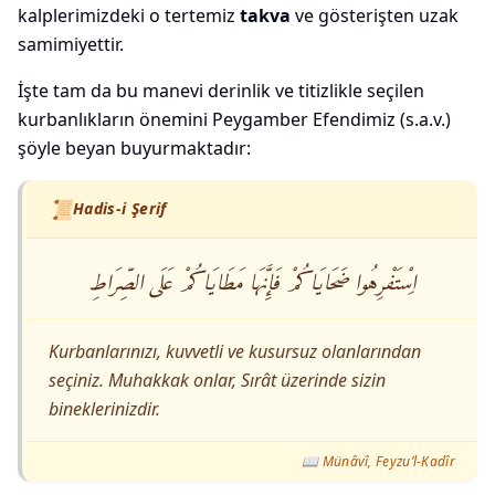
kalplerimizdeki o tertemiz
takva
ve gösterişten uzak
samimiyettir.
İşte tam da bu manevi derinlik ve titizlikle seçilen
kurbanlıkların önemini Peygamber Efendimiz (s.a.v.)
şöyle beyan buyurmaktadır:
📜
Hadis-i Şerif
اِسْتَفْرِهُوا ضَحَايَاكُمْ فَإِنَّهَا مَطَايَاكُمْ عَلَى الصِّرَاطِ
Kurbanlarınızı, kuvvetli ve kusursuz olanlarından
seçiniz. Muhakkak onlar, Sırât üzerinde sizin
bineklerinizdir.
📖
Münâvî, Feyzu’l-Kadîr