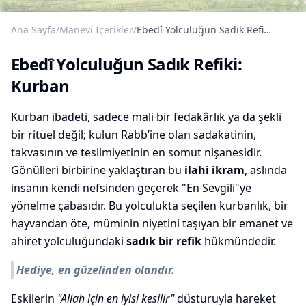
Ana Sayfa
/
Manevi İçerikler
/
Ebedî Yolculuğun Sadık Refiki: Kurban
Ebedî Yolculuğun Sadık Refiki:
Kurban
Kurban ibadeti, sadece mali bir fedakârlık ya da şekli
bir ritüel değil; kulun Rabb’ine olan sadakatinin,
takvasının ve teslimiyetinin en somut nişanesidir.
Gönülleri birbirine yaklaştıran bu
ilahi ikram
, aslında
insanın kendi nefsinden geçerek "En Sevgili"ye
yönelme çabasıdır. Bu yolculukta seçilen kurbanlık, bir
hayvandan öte, müminin niyetini taşıyan bir emanet ve
ahiret yolculuğundaki
sadık bir refik
hükmündedir.
Hediye, en güzelinden olandır.
Eskilerin
"Allah için en iyisi kesilir"
düsturuyla hareket