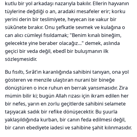
kutlu bir yol arkadaşı nazarıyla bakılır. Ellerin hayvanın
tüylerine değdiği o an, aradaki mesafeler erir; korku
yerini derin bir teslimiyete, heyecan ise vakur bir
sükûnete bırakır. Onu şefkatle sevmek ve kulağına o
can alıcı cümleyi fısıldamak; "Benim kınalı bineğim,
gelecekte yine beraber olacağız..." demek, aslında
geçici bir veda değil, ebedî bir buluşmanın ilk
sözleşmesidir.
Bu fısıltı, Sırât’ın karanlığında sahibini tanıyan, ona yol
gösteren ve menzile ulaştıran nurani bir bineğe
dönüştüren o ince ruhun en berrak yansımasıdır. Zira
mümin bilir ki; bugün Allah rızası için ikram edilen her
bir nefes, yarın en zorlu geçitlerde sahibini selamete
taşıyacak sadık bir refike dönüşecektir. Bu şuurla
yaklaşıldığında kurban, bir canın feda edilmesi değil,
bir canın ebediyete iadesi ve sahibine şahit kılınmasıdır.