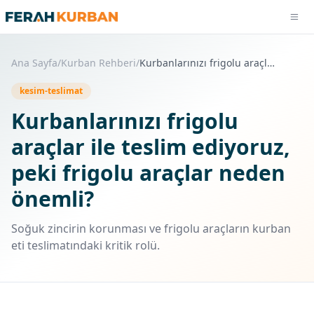
Men
Ana Sayfa
/
Kurban Rehberi
/
Kurbanlarınızı frigolu araçlar ile teslim ediyoruz, peki frigolu araçlar neden önemli?
2026 Kurban Fiyatları
kesim-teslimat
Sık Sorulan Sorular
Kurbanlarınızı frigolu
Manevi İçerikler
araçlar ile teslim ediyoruz,
Hakkımızda
peki frigolu araçlar neden
önemli?
Soğuk zincirin korunması ve frigolu araçların kurban
eti teslimatındaki kritik rolü.