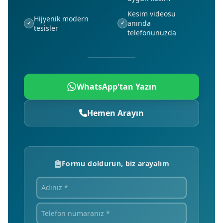
Kesim videosu
Hijyenik modern
anında
✓
✓
tesisler
telefonunuzda
WhatsApp'tan Yazın
Hemen Arayın
Formu doldurun, biz arayalım