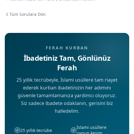
Tüm Sorulara Dön
FERAH KURBAN
İbadetiniz Tam, Gönlünüz
Ferah
25 yıllık tecrübeyle, İslami usüllere tam riayet
ederek kurban ibadetinizin her adımını
güvenle tamamlamanıza yardımcı oluyoruz.
Siz sadece ibadete odaklanın, gerisini biz
halledelim.
İslami usüllere
25 yıllık tecrübe
✓
✓
uygun kesim